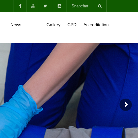
Snapchat
News
Gallery
CPD
Accreditation
ls
Announcements