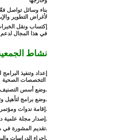
وخارجها
لأغراض التطوير والإب
في هذا المجال لدعم 
نشاط الجمعية
التخصصات الصحية
وضع أسس التصنيف والتسجيل المهني للعاملين بالمجال و تطويرهم مهنيا.
وضع برامج لتأهيل وتطوير القيادين, والمدربين, بالتعاون مع الجهات ذات الاختصاص.
إقامة ندوات ومؤتمرات علمية وورش عمل ذات العلاقة بالمحاكاة الصحية.
إصدار مجلة علمية دورية لنشر البحوث والدراسات المتعلقة في مجالات المحاكاة الصحية.
تقديم المشورة في مجال التدريب باستخدام المحاكاة في القطاع الصحي.
إجراء الدراسات والبحوث في مجال المحاكاة.