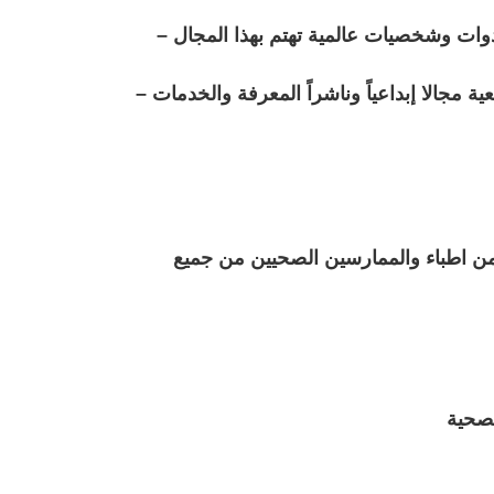
– بناء وسائل تواصل فعّالة بين أعضاء الجمعية من خلال عقد محاضرات ومؤتمرات وندوات وشخصيات عالمية تهتم بهذا المجال
– إكتساب ونقل الخبرات والتجارب المتميزة في مجال المحاكاة الطبية وأن تكون الجمعية مجالا إبداعياً وناشراً المعرفة والخدمات
إعداد وتنفيذ البرامج التدريبية التي تسهم برفع مستوى العاملين في المجال الصحي من اطباء والممارسين الصحيين من جميع