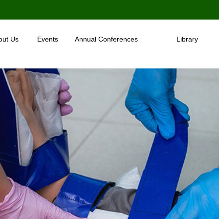
out Us
Events
Annual Conferences
Library
o We Are
Activities
KSA & International Conference
Books & Artica