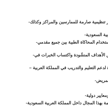
-التركيز على سلامة المرضى أثناء التدريب على المحاكاة الطبية من خلال وضع معايير تنظيمية صارمة للممارسين والمراكز وكذلك
بية السعودية
-تطوير الأفكار العلمية المُثبتة لتحسين وتطوير الخدمات الصحية المُقدمة للمرضى باستخدام المحاكاة الطبية بين جميع مقدمي
-تحسين كفاءة مُقدمي الرعاية الصحية من خلال محاكاة واقع مجال الممارسة لتحقيق الأهداف المنشُودة واكتساب الخبرات في
– تشجيع وتحفيز مُقدمي الرعاية الصحية للمساهمة والإستفادة من تطور علم المحاكاة لدعم التعليم والتدريب في المملكة العربية
المريض
عايير دولية
-دعم وتمكين تبادل النشر العلمي لمجال المحاكاة الصحية بين المراكز والمعاهد المهتمة بهذا المجال داخل المملكة العربية السعودية